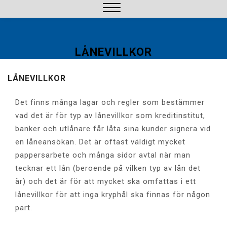
Hoppa
till
Stäng
innehåll
meny
LÅNEVILLKOR
LÅNEVILLKOR
Det finns många lagar och regler som bestämmer
vad det är för typ av lånevillkor som kreditinstitut,
banker och utlånare får låta sina kunder signera vid
en låneansökan. Det är oftast väldigt mycket
pappersarbete och många sidor avtal när man
tecknar ett lån (beroende på vilken typ av lån det
är) och det är för att mycket ska omfattas i ett
lånevillkor för att inga kryphål ska finnas för någon
part.