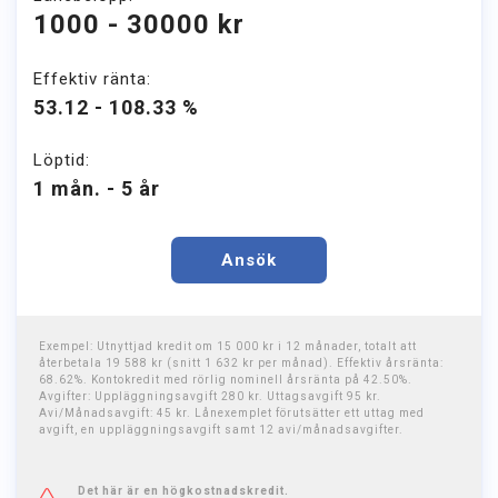
1000 - 30000 kr
Effektiv ränta:
53.12 - 108.33 %
Löptid:
1 mån. - 5 år
Ansök
Exempel: Utnyttjad kredit om 15 000 kr i 12 månader, totalt att
återbetala 19 588 kr (snitt 1 632 kr per månad). Effektiv årsränta:
68.62%. Kontokredit med rörlig nominell årsränta på 42.50%.
Avgifter: Uppläggningsavgift 280 kr. Uttagsavgift 95 kr.
Avi/Månadsavgift: 45 kr. Lånexemplet förutsätter ett uttag med
avgift, en uppläggningsavgift samt 12 avi/månadsavgifter.
Det här är en högkostnadskredit.