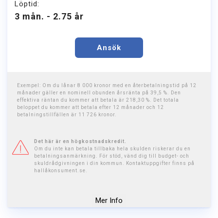
Löptid:
3 mån. - 2.75 år
Ansök
Exempel: Om du lånar 8 000 kronor med en återbetalningstid på 12
månader gäller en nominell obunden årsränta på 39,5 %. Den
effektiva räntan du kommer att betala är 218,30 %. Det totala
beloppet du kommer att betala efter 12 månader och 12
betalningstillfällen är 11 726 kronor.
Det här är en högkostnadskredit.
Om du inte kan betala tillbaka hela skulden riskerar du en
betalningsanmärkning. För stöd, vänd dig till budget- och
skuldrådgivningen i din kommun. Kontaktuppgifter finns på
hallåkonsument.se.
Mer Info