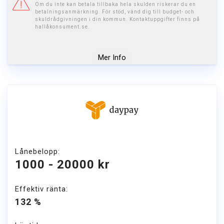
Om du inte kan betala tillbaka hela skulden riskerar du en
betalningsanmärkning. För stöd, vänd dig till budget- och
skuldrådgivningen i din kommun. Kontaktuppgifter finns på
hallåkonsument.se.
Mer Info
Lånebelopp:
1000 - 20000 kr
Effektiv ränta:
132 %