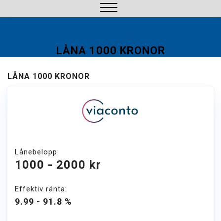
Hoppa
till
Stäng
innehåll
meny
LÅNA 1000 KRONOR
LÅNA 1000 KRONOR
Lånebelopp:
1000 - 2000 kr
Effektiv ränta:
9.99 - 91.8 %