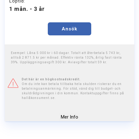
Löptid:
1 mån. - 3 år
Ansök
Exempel: Låna 5 000 kr i 60 dagar. Totalt att återbetala 5 743 kr,
alltså 2 871.5 kr per månad. Effektiv ränta 132%, årlig fast ränta
39%. Uppläggningsavgift 300 kr. Aviavgifter totalt 59 kr.
Det här är en högkostnadskredit.
Om du inte kan betala tillbaka hela skulden riskerar du en
betalningsanmärkning. För stöd, vänd dig till budget- och
skuldrådgivningen i din kommun. Kontaktuppgifter finns på
hallåkonsument.se.
Mer Info