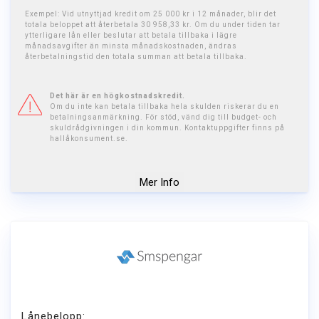
Exempel: Vid utnyttjad kredit om 25 000 kr i 12 månader, blir det
totala beloppet att återbetala 30 958,33 kr. Om du under tiden tar
ytterligare lån eller beslutar att betala tillbaka i lägre
månadsavgifter än minsta månadskostnaden, ändras
återbetalningstid den totala summan att betala tillbaka.
Det här är en högkostnadskredit.
Om du inte kan betala tillbaka hela skulden riskerar du en
betalningsanmärkning. För stöd, vänd dig till budget- och
skuldrådgivningen i din kommun. Kontaktuppgifter finns på
hallåkonsument.se.
Mer Info
Lånebelopp: